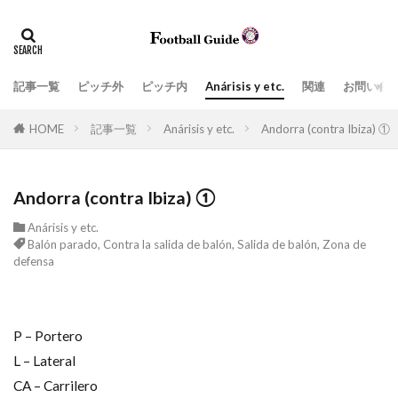
タグ
Anárisis y etc.
指導現場
ペネトレーション
ポジティブトランジション
上司、部下
価値観
記事一覧
ピッチ外
ピッチ内
Anárisis y etc.
関連
お問い合
場面の切り取り方によって見えてくるもの
学び
実践的
HOME
記事一覧
Anárisis y etc.
Andorra (contra Ibiza) ①
密集エリアでのポゼッションと適切なタイミングの前進
戦術、分析解説
戦術眼
指導者
Andorra (contra Ibiza) ①
ビルドアップ阻止
教育
日常生活
Anárisis y etc.
日本スタイル
最新の3-5-2
最新の３-５-２
Balón parado
,
Contra la salida de balón
,
Salida de balón
,
Zona de
defensa
目標達成のツール
組織運営
練習スタイル
脳
言葉
プレッシングとリトリート(後退)の取り扱い方
P – Portero
ネガティブトランジション
Attacking
L – Lateral
Zona de ataque
Balón parado
CA – Carrilero