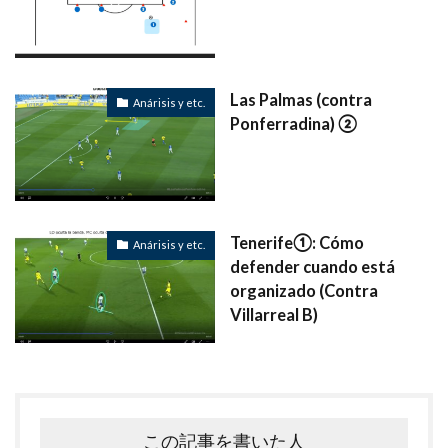
Las Palmas (contra
Anárisis y etc.
Ponferradina) ②
Tenerife①: Cómo
Anárisis y etc.
defender cuando está
organizado (Contra
Villarreal B)
この記事を書いた人