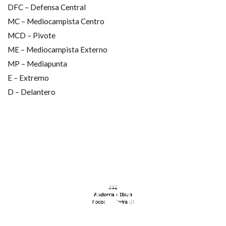
Contra la salida de balón
Defending
DFC – Defensa Central
MC – Mediocampista Centro
entrenamiento
GK､DFからのプレー
MCD – Pivote
Individual
Salida de balón
Tiro libre
ME – Mediocampista Externo
Transición negativa
Transición positiva
MP – Mediapunta
Zona de defensa
ディープビルドアップ
E – Extremo
「詳しくはこちら」リンク先
D – Delantero
「選手の特徴」の活用法
アタッキングサード
コミュニケーション
サッカー分析
サッカー戦術
サッカー指導
サッカー観戦
動
セットプレー
ディフェンシブサード
部活動
画
プ
検索
レ
ー
ヤ