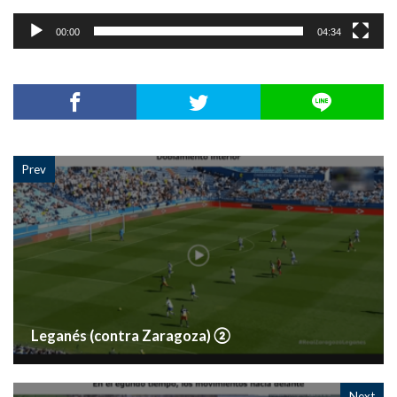
ー
00:00
04:34
Prev
Leganés (contra Zaragoza) ②
Next