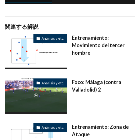
関連する解説
Entrenamiento:
Anárisis y etc.
Movimiento del tercer
hombre
Foco: Málaga (contra
Anárisis y etc.
Valladolid) 2
Entrenamiento: Zona de
Anárisis y etc.
Ataque