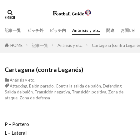
タグ
Anárisis y etc.
指導現場
ペネトレーション
ポジティブトランジション
上司、部下
価値観
記事一覧
ピッチ外
ピッチ内
Anárisis y etc.
関連
お問い合
場面の切り取り方によって見えてくるもの
学び
実践的
HOME
記事一覧
Anárisis y etc.
Cartagena (contra Leganés
密集エリアでのポゼッションと適切なタイミングの前進
戦術、分析解説
戦術眼
指導者
Cartagena (contra Leganés)
ビルドアップ阻止
教育
日常生活
Anárisis y etc.
日本スタイル
最新の3-5-2
最新の３-５-２
Attacking
,
Balón parado
,
Contra la salida de balón
,
Defending
,
Salida de balón
,
Transición negativa
,
Transición positiva
,
Zona de
目標達成のツール
組織運営
練習スタイル
ataque
,
Zona de defensa
脳
言葉
プレッシングとリトリート(後退)の取り扱い方
ネガティブトランジション
Attacking
P – Portero
L – Lateral
Zona de ataque
Balón parado