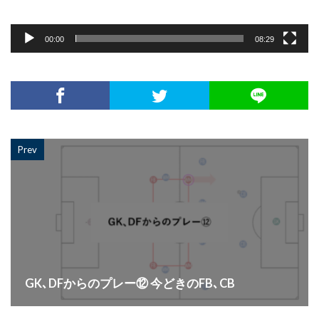
ー
00:00
08:29
Prev
GK､DFからのプレー⑫ 今どきのFB､CB