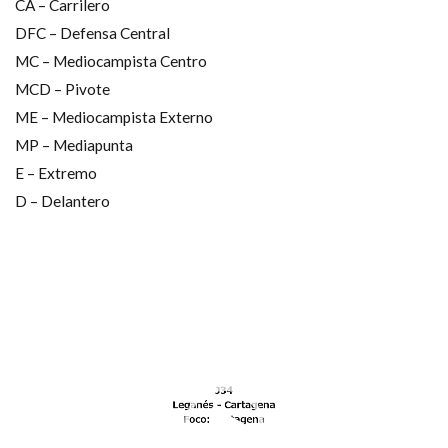
CA – Carrilero
Contra la salida de balón
Defending
DFC – Defensa Central
entrenamiento
GK､DFからのプレー
MC – Mediocampista Centro
Individual
Salida de balón
Tiro libre
MCD – Pivote
Transición negativa
Transición positiva
ME – Mediocampista Externo
Zona de defensa
ディープビルドアップ
MP – Mediapunta
「詳しくはこちら」リンク先
E – Extremo
D – Delantero
「選手の特徴」の活用法
アタッキングサード
コミュニケーション
サッカー分析
サッカー戦術
サッカー指導
サッカー観戦
セットプレー
ディフェンシブサード
部活動
動
画
検索
プ
レ
ー
ヤ