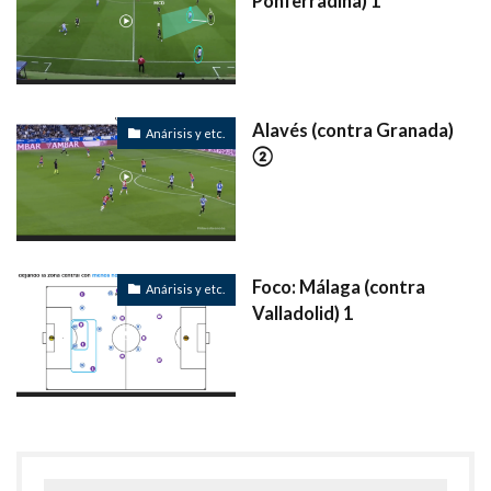
Ponferradina) 1
Alavés (contra Granada)
Anárisis y etc.
②
Foco: Málaga (contra
Anárisis y etc.
Valladolid) 1