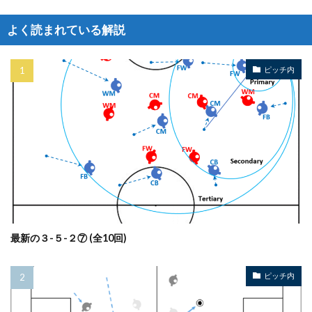
よく読まれている解説
ピッチ内
最新の３-５-２⑦ (全10回)
ピッチ内