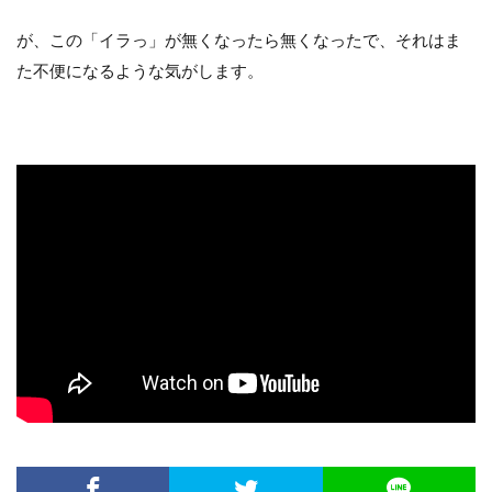
Contra la salida de balón
Defending
が、この「イラっ」が無くなったら無くなったで、それはま
entrenamiento
GK､DFからのプレー
た不便になるような気がします。
Individual
Salida de balón
Tiro libre
Transición negativa
Transición positiva
Zona de defensa
ディープビルドアップ
「詳しくはこちら」リンク先
「選手の特徴」の活用法
アタッキングサード
コミュニケーション
サッカー分析
サッカー戦術
サッカー指導
サッカー観戦
セットプレー
ディフェンシブサード
部活動
検索