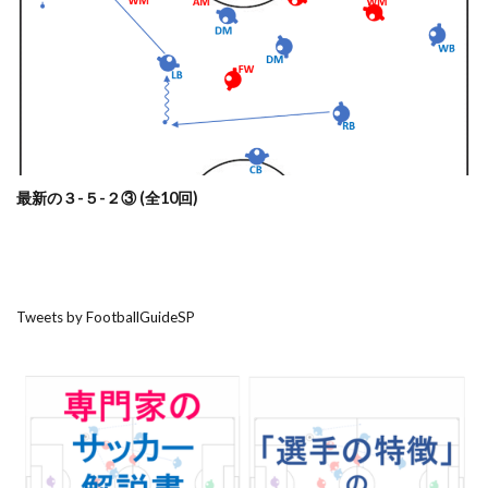
最新の３-５-２③ (全10回)
Tweets by FootballGuideSP