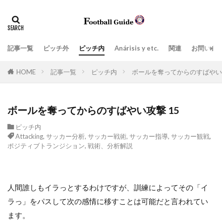
タグ
Anárisis y etc.
指導現場
ペネトレーション
ポジティブトランジション
上司、部下
価値観
記事一覧
ピッチ外
ピッチ内
Anárisis y etc.
関連
お問い合
場面の切り取り方によって見えてくるもの
学び
実践的
HOME
記事一覧
ピッチ内
ボールを奪ってからのすばやい攻
密集エリアでのポゼッションと適切なタイミングの前進
戦術、分析解説
戦術眼
指導者
ボールを奪ってからのすばやい攻撃 15
ビルドアップ阻止
教育
日常生活
ピッチ内
日本スタイル
最新の3-5-2
最新の３-５-２
Attacking
,
サッカー分析
,
サッカー戦術
,
サッカー指導
,
サッカー観戦
,
ポジティブトランジション
,
戦術、分析解説
目標達成のツール
組織運営
練習スタイル
脳
言葉
プレッシングとリトリート(後退)の取り扱い方
人間誰しもイラっとするわけですが、訓練によってその「イ
ネガティブトランジション
Attacking
ラっ」をパスして次の感情に移すことは可能だと言われてい
Zona de ataque
Balón parado
ます。