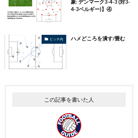
象: デンマーク3-4-3 (対3-
4-3ベルギー)】④
ハメどころを潰す/畳む
ピッチ内
この記事を書いた人