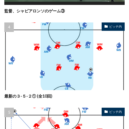
監督、シャビアロンソのゲーム③
ピッチ内
最新の３-５-２① (全10回)
ピッチ内