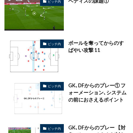
ベティスの課題①
ピッチ内
ボールを奪ってからのす
ピッチ内
ばやい攻撃 11
GK､DFからのプレー① フ
ピッチ内
ォーメーション､システム
の前におさえるポイント
GK､DFからのプレー 【対
ピッチ内