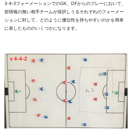
Contra la salida de balón
Defending
3-4-3フォーメーションでのGK、DFからのプレーにおいて、
前情報の無い相手チームが採択しうるそれぞれのフォーメー
entrenamiento
GK､DFからのプレー
ションに対して、どのように優位性を持ちやすいのかを簡単
Individual
Salida de balón
Tiro libre
に表したもののいくつかになります。
Transición negativa
Transición positiva
Zona de defensa
ディープビルドアップ
「詳しくはこちら」リンク先
「選手の特徴」の活用法
アタッキングサード
コミュニケーション
サッカー分析
サッカー戦術
サッカー指導
サッカー観戦
セットプレー
ディフェンシブサード
部活動
検索