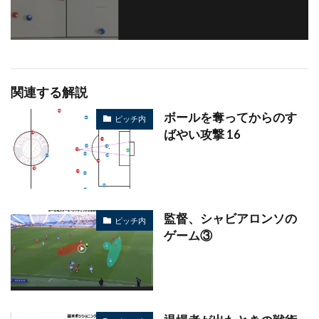
関連する解説
ボールを奪ってからのす
ピッチ内
ばやい攻撃 16
監督、シャビアロンソの
ピッチ内
ゲーム③