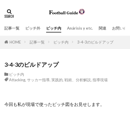
タグ
Anárisis y etc.
指導現場
ペネトレーション
ポジティブトランジション
上司、部下
価値観
記事一覧
ピッチ外
ピッチ内
Anárisis y etc.
関連
お問い合
場面の切り取り方によって見えてくるもの
学び
実践的
HOME
記事一覧
ピッチ内
3-4-3のビルドアップ
密集エリアでのポゼッションと適切なタイミングの前進
戦術、分析解説
戦術眼
指導者
3-4-3のビルドアップ
ビルドアップ阻止
教育
日常生活
ピッチ内
日本スタイル
最新の3-5-2
最新の３-５-２
Attacking
,
サッカー指導
,
実践的
,
戦術、分析解説
,
指導現場
目標達成のツール
組織運営
練習スタイル
脳
言葉
今回も私が現場で使ったピッチ図をお見せします。
プレッシングとリトリート(後退)の取り扱い方
ネガティブトランジション
Attacking
Zona de ataque
Balón parado