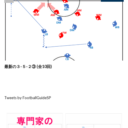
最新の３-５-２③ (全10回)
Tweets by FootballGuideSP