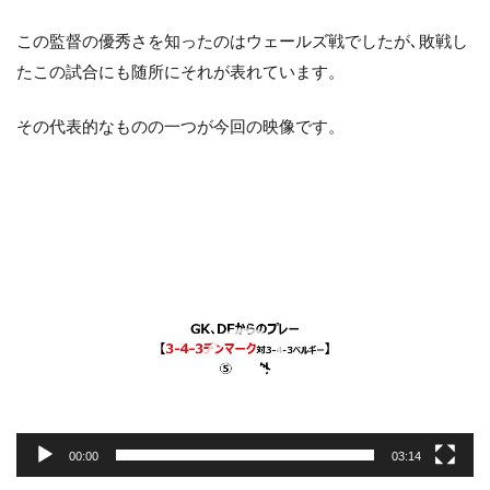
Contra la salida de balón
Defending
この監督の優秀さを知ったのはウェールズ戦でしたが､敗戦し
entrenamiento
GK､DFからのプレー
たこの試合にも随所にそれが表れています。
Individual
Salida de balón
Tiro libre
Transición negativa
Transición positiva
その代表的なものの一つが今回の映像です。
Zona de defensa
ディープビルドアップ
「詳しくはこちら」リンク先
「選手の特徴」の活用法
アタッキングサード
動
コミュニケーション
サッカー分析
画
サッカー戦術
サッカー指導
サッカー観戦
プ
セットプレー
ディフェンシブサード
部活動
レ
ー
検索
ヤ
ー
00:00
03:14