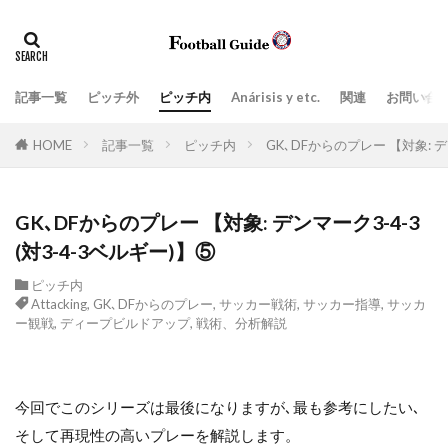
タグ
Anárisis y etc.
指導現場
ペネトレーション
ポジティブトランジション
上司、部下
価値観
記事一覧
ピッチ外
ピッチ内
Anárisis y etc.
関連
お問い合
場面の切り取り方によって見えてくるもの
学び
実践的
HOME
記事一覧
ピッチ内
GK､DFからのプレー 【対象: デ
密集エリアでのポゼッションと適切なタイミングの前進
戦術、分析解説
戦術眼
指導者
GK､DFからのプレー 【対象: デンマーク3-4-3
ビルドアップ阻止
教育
日常生活
(対3-4-3ベルギー)】⑤
日本スタイル
最新の3-5-2
最新の３-５-２
ピッチ内
目標達成のツール
組織運営
練習スタイル
Attacking
,
GK､DFからのプレー
,
サッカー戦術
,
サッカー指導
,
サッカ
ー観戦
,
ディープビルドアップ
,
戦術、分析解説
脳
言葉
プレッシングとリトリート(後退)の取り扱い方
ネガティブトランジション
Attacking
今回でこのシリーズは最後になりますが､最も参考にしたい､
Zona de ataque
Balón parado
そして再現性の高いプレーを解説します。