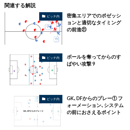
関連する解説
密集エリアでのポゼッシ
ピッチ内
ョンと適切なタイミング
の前進㉑
ボールを奪ってからのす
ピッチ内
ばやい攻撃 9
GK､DFからのプレー① フ
ピッチ内
ォーメーション､システム
の前におさえるポイント