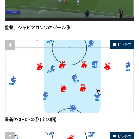
監督、シャビアロンソのゲーム③
ピッチ内
最新の３-５-２① (全10回)
ピッチ内