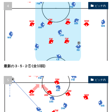
ピッチ内
最新の３-５-２① (全10回)
ピッチ内