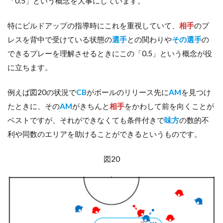
「0.5」という概念を大事にしています。
特にビルドアップの指導時にこれを重視していて、
相手
のプ
レスを背中で受けている状態の
選手
との関わりや
その選手
の
できるプレーを理解させるときにこの「0.5」という概念が役
に立ちます。
例えば図20の状況で
CB
がボールのリリース先に
AM
を見つけ
たときに、その
AM
がきちんと
相手
をかわして前を向くことが
ベストですが、それができなくても条件付きで
味方
の数的不
利や同数のエリアを助けることができるというものです。
図20