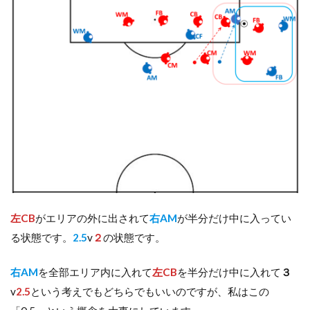
左CB
がエリアの外に出されて
右AM
が半分だけ中に入ってい
る状態です。
2.5
v
２
の状態です。
右AM
を全部エリア内に入れて
左CB
を半分だけ中に入れて
３
v
2.5
という考えでもどちらでもいいのですが、私はこの