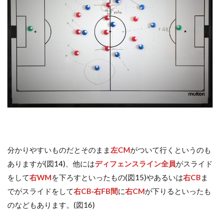
Contra la salida de balón
Defending
entrenamiento
GK､DFからのプレー
Individual
Salida de balón
Tiro libre
Transición negativa
Transición positiva
Zona de defensa
ディープビルドアップ
「詳しくはこちら」リンク先
「選手の特徴」の活用法
アタッキングサード
コミュニケーション
サッカー分析
サッカー戦術
サッカー指導
サッカー観戦
セットプレー
ディフェンシブサード
部活動
分かりやすいものだとそのまま
左CM
がついて行くというのも
ありますが(図14)、他には
ディフェンスライン全員
がスライド
検索
をして
右WM
を下ろすといったもの(図15)やあるいは
右CB
ま
でがスライドをして
右CB‐右FB間
に
右CM
が下りるといったも
のなどもあります。(図16)