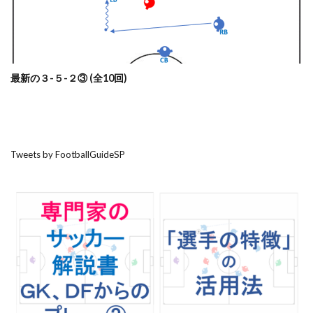
最新の３-５-２③ (全10回)
Tweets by FootballGuideSP