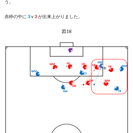
う。
赤枠の中に
３
v
３
が出来上がりました。
図18