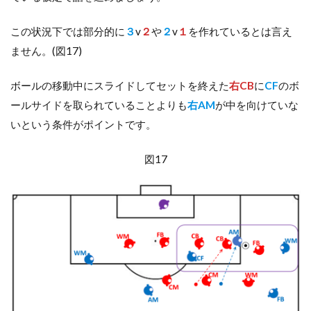
この状況下では部分的に
３
v
２
や
２
v
１
を作れているとは言え
ません。(図17)
ボールの移動中にスライドしてセットを終えた
右CB
に
CF
のボ
ールサイドを取られていることよりも
右AM
が中を向けていな
いという条件がポイントです。
図17