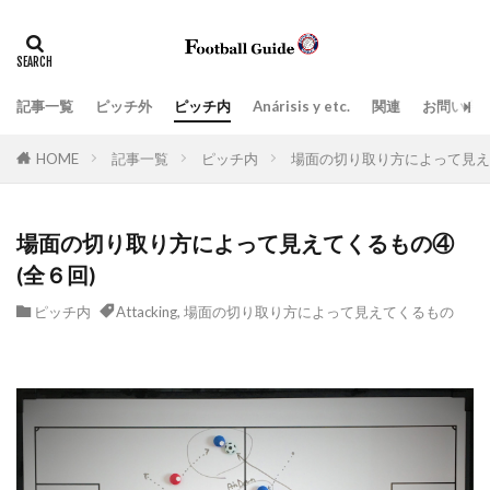
タグ
Anárisis y etc.
指導現場
ペネトレーション
ポジティブトランジション
上司、部下
価値観
記事一覧
ピッチ外
ピッチ内
Anárisis y etc.
関連
お問い合
場面の切り取り方によって見えてくるもの
学び
実践的
HOME
記事一覧
ピッチ内
場面の切り取り方によって見えて
密集エリアでのポゼッションと適切なタイミングの前進
戦術、分析解説
戦術眼
指導者
場面の切り取り方によって見えてくるもの④
ビルドアップ阻止
教育
日常生活
(全６回)
日本スタイル
最新の3-5-2
最新の３-５-２
ピッチ内
Attacking
,
場面の切り取り方によって見えてくるもの
目標達成のツール
組織運営
練習スタイル
脳
言葉
プレッシングとリトリート(後退)の取り扱い方
ネガティブトランジション
Attacking
Zona de ataque
Balón parado