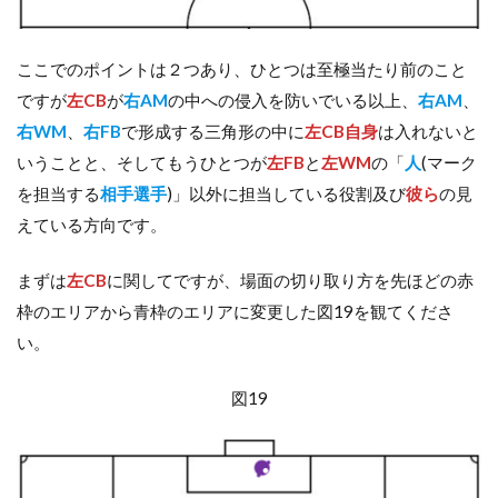
ここでのポイントは２つあり、ひとつは至極当たり前のこと
ですが
左CB
が
右AM
の中への侵入を防いでいる以上、
右AM
、
右WM
、
右FB
で形成する三角形の中に
左CB自身
は入れないと
いうことと、そしてもうひとつが
左FB
と
左WM
の「
人
(マーク
を担当する
相手選手
)」以外に担当している役割及び
彼ら
の見
えている方向です。
まずは
左CB
に関してですが、場面の切り取り方を先ほどの赤
枠のエリアから青枠のエリアに変更した図19を観てくださ
い。
図19