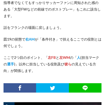
指導者でなくてもすっかりサッカーファンに周知された感の
ある「大型FWなどの前線でのポストプレー」もこれに該当し
ます。
話をフランクの場面に戻しましょう。
図19の状態で
右AM
が「条件付き」で担えるここでの役割とは
何でしょう。
ここで2つ目のポイント、「
左FB
と
左WM
の「
人
(担当マーク
の
選手
)」以外に担当している役割及び
彼ら
の見えている方
向」が関係します。