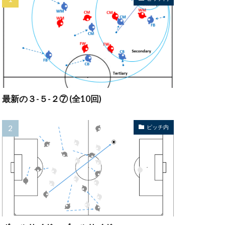
最新の３-５-２⑦ (全10回)
ピッチ内