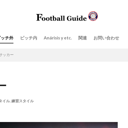
止
教育
日常生活
日本スタイル
最新の3-5-2
最新
ル
組織運営
練習スタイル
脳
言葉
トリート(後退)の取り扱い方
ネガティブトランジション
Attacki
Balón parado
Contra la salida de balón
Defending
en
レー
Individual
Salida de balón
Tiro libre
Transición n
ピッチ外
ピッチ内
Anárisis y etc.
関連
お問い合わせ
va
Zona de defensa
ディープビルドアップ
「詳しくはこち
サッカー
の活用法
アタッキングサード
コミュニケーション
サッカー
サッカー指導
サッカー観戦
セットプレー
ディフェンシ
ー
検索
タイル
,
練習スタイル