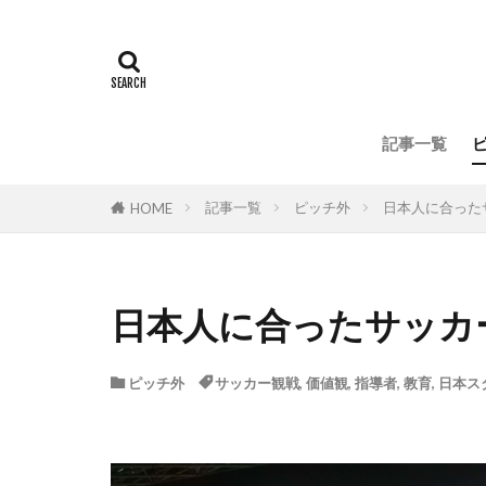
ビルドアップ阻
目標達成のツー
プレッシングとリ
Zona de ataque
GK､DFからのプ
記事一覧
Transición positi
記事一覧
ピッチ外
日本人に合った
HOME
「選手の特徴」
サッカー戦術
部活動
日本人に合ったサッカ
ピッチ外
サッカー観戦
,
価値観
,
指導者
,
教育
,
日本ス