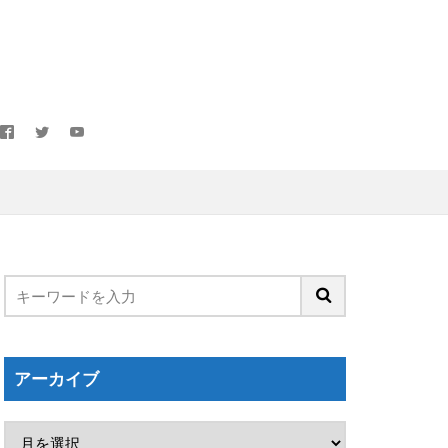
の３-５-２
ng
trenamiento
egativa
ら」リンク先
分析
ブサード
アーカイブ