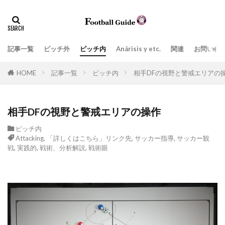
タグ
Anárisis y etc.
指導現場
ペネトレーション
ポジティブトランジション
上司、部下
価値観
記事一覧
ピッチ外
ピッチ内
Anárisis y etc.
関連
お問い合
場面の切り取り方によって見えてくるもの
学び
実践的
HOME
記事一覧
ピッチ内
相手DFの視野と警戒エリアの
密集エリアでのポゼッションと適切なタイミングの前進
戦術、分析解説
戦術眼
指導者
相手DFの視野と警戒エリアの操作
ビルドアップ阻止
教育
日常生活
ピッチ内
日本スタイル
最新の3-5-2
最新の３-５-２
Attacking
,
「詳しくはこちら」リンク先
,
サッカー指導
,
サッカー観
戦
,
実践的
,
戦術、分析解説
,
戦術眼
目標達成のツール
組織運営
練習スタイル
脳
言葉
プレッシングとリトリート(後退)の取り扱い方
ネガティブトランジション
Attacking
Zona de ataque
Balón parado