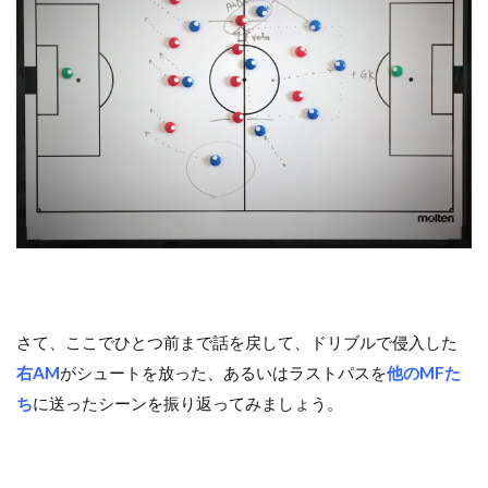
Contra la salida de balón
Defending
entrenamiento
GK､DFからのプレー
Individual
Salida de balón
Tiro libre
Transición negativa
Transición positiva
Zona de defensa
ディープビルドアップ
「詳しくはこちら」リンク先
「選手の特徴」の活用法
アタッキングサード
コミュニケーション
サッカー分析
サッカー戦術
サッカー指導
サッカー観戦
セットプレー
ディフェンシブサード
部活動
さて、ここでひとつ前まで話を戻して、ドリブルで侵入した
右AM
がシュートを放った、あるいはラストパスを
他のMFた
検索
ち
に送ったシーンを振り返ってみましょう。