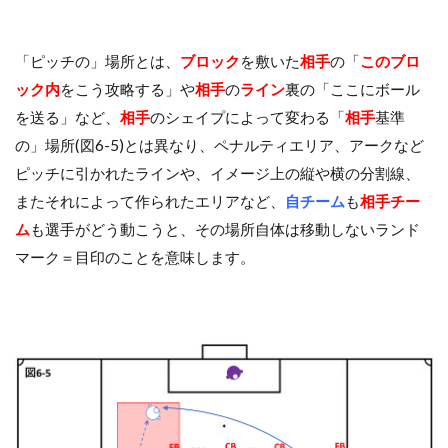
「ピッチの」場所とは、
ブロック
を敷いた
相手
の「
このブロ
ック内
をこう攻略する」や
相手
の
ライン
裏の「ここにボール
を送る」など、
相手
のシェイプによって変わる「
相手
基準
の」場所(図6-5)とは異なり、ペナルティエリア、アークなど
ピッチに引かれたラインや、イメージ上の縦や横の分割線、
またそれによって作られたエリアなど、
自チーム
も
相手チー
ム
も選手がどう動こうと、その場所自体は移動しないランド
マーク＝目印のことを意味します。