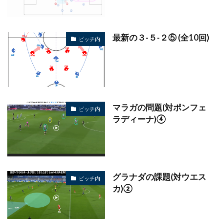
最新の３-５-２⑤ (全10回)
ピッチ内
マラガの問題(対ポンフェ
ピッチ内
ラディーナ)④
グラナダの課題(対ウエス
ピッチ内
カ)②