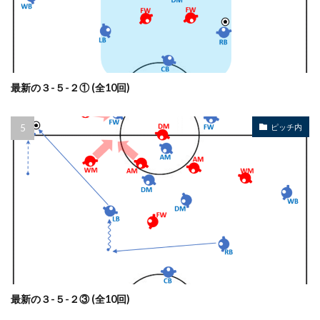
最新の３-５-２① (全10回)
ピッチ内
最新の３-５-２③ (全10回)