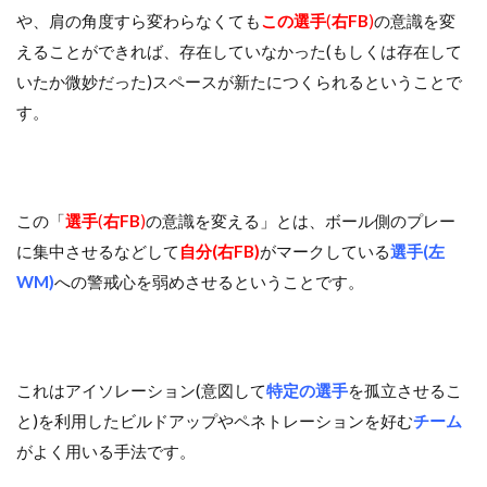
や、肩の角度すら変わらなくても
この選手
(
右FB
)
の意識を変
えることができれば、存在していなかった(もしくは存在して
いたか微妙だった)スペースが新たにつくられるということで
す。
この「
選手
(
右FB
)
の意識を変える」とは、ボール側のプレー
に集中させるなどして
自分(右FB)
がマークしている
選手(左
WM)
への警戒心を弱めさせるということです。
これはアイソレーション(意図して
特定の選手
を孤立させるこ
と)を利用したビルドアップやペネトレーションを好む
チーム
がよく用いる手法です。