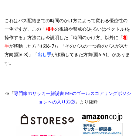
これはパス配給までの時間のかけ方によって変わる優位性の
一例ですが、この「
相手
の視線や警戒心(あるいはベクトル)を
操作する」方法には今説明した「時間のかけ方」以外に「
相
手
が移動した方向(図6-7)」「そのパスの一つ前のパスが来た
方向(図6-8)」「
出し手
が移動してきた方向(図6-9)」がありま
す。
※「
専門家のサッカー解説書 MFのゴールスコアリングポジシ
ョンへの入り方②
」より抜粋