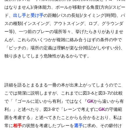
はなりません)/身体能力、ボールが移動する角度(方向)/スピー
ド、
出し手
と
受け手
の距離(パスの長短)/タイミング(時間)、パ
スの種類(インスイング、アウトスイング、ロブ、グラウンダ
ー等)、一つ前のプレーの場所等々、挙げたらきりがありませ
んが、これらのいくつかが複雑に絡み合うはずの条件の中で
「ピッチの」場所の定義は理解が楽な分(暗記がしやすい分)、
独り歩きしてしまう危険性があるからです。
詳細を語るとまるまる一冊の本が出来上がってしまうのでこ
こでは簡潔に説明しますが、これまでに図3-6と図3-7の比較
で「『ゴールに近いから有利』ではなく『
GK
から遠いから有
利』」と述べたり、図3-8で「レーンで考えずに
GK
の守備範
囲を考慮する」と述べてきたことからも分かるとおり、私は
常に
相手
の状態を考慮したプレーを
選手
に求め、その癖付け