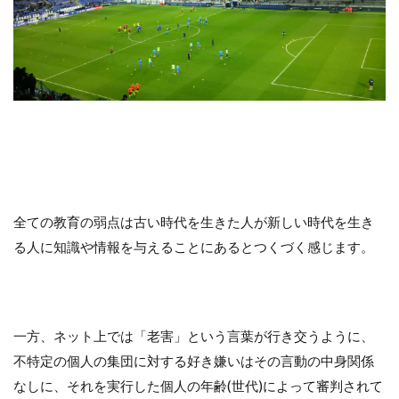
Contra la salida de balón
Defending
entrenamiento
GK､DFからのプレー
Individual
Salida de balón
Tiro libre
Transición negativa
Transición positiva
Zona de defensa
ディープビルドアップ
「詳しくはこちら」リンク先
「選手の特徴」の活用法
アタッキングサード
コミュニケーション
サッカー分析
全ての教育の弱点は古い時代を生きた人が新しい時代を生き
サッカー戦術
サッカー指導
サッカー観戦
る人に知識や情報を与えることにあるとつくづく感じます。
セットプレー
ディフェンシブサード
部活動
検索
一方、ネット上では「老害」という言葉が行き交うように、
不特定の個人の集団に対する好き嫌いはその言動の中身関係
なしに、それを実行した個人の年齢(世代)によって審判されて