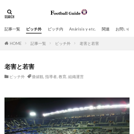
タグ
Anárisis y etc.
指導現場
ペネトレーション
ポジティブトランジション
上司、部下
価値観
記事一覧
ピッチ外
ピッチ内
Anárisis y etc.
関連
お問い合
場面の切り取り方によって見えてくるもの
学び
実践的
HOME
記事一覧
ピッチ外
老害と若害
密集エリアでのポゼッションと適切なタイミングの前進
戦術、分析解説
戦術眼
指導者
老害と若害
ビルドアップ阻止
教育
日常生活
ピッチ外
価値観
,
指導者
,
教育
,
組織運営
日本スタイル
最新の3-5-2
最新の３-５-２
目標達成のツール
組織運営
練習スタイル
脳
言葉
プレッシングとリトリート(後退)の取り扱い方
ネガティブトランジション
Attacking
Zona de ataque
Balón parado