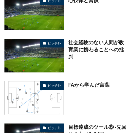
心技体と習慣
ピッチ外
社会経験のない人間が教
ピッチ外
育業に携わることへの批
判
FAから学んだ言葉
ピッチ外
目標達成のツール⑧ -先回
ピッチ外