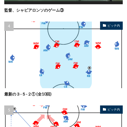
監督、シャビアロンソのゲーム③
ピッチ内
最新の３-５-２① (全10回)
ピッチ内