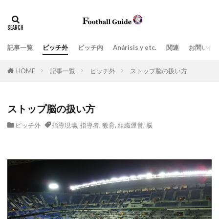
タグ
Anárisis y etc.
指導現場
ペネトレーション
ポジティブトランジション
上司、部下
価値観
記事一覧
ピッチ外
ピッチ内
Anárisis y etc.
関連
お問い合
場面の切り取り方によって見えてくるもの
学び
実践的
HOME
記事一覧
ピッチ外
ストップ脳の扱い方
密集エリアでのポゼッションと適切なタイミングの前進
戦術、分析解説
戦術眼
指導者
ストップ脳の扱い方
ビルドアップ阻止
教育
日常生活
ピッチ外
指導現場
,
指導者
,
教育
,
組織運営
,
脳
日本スタイル
最新の3-5-2
最新の３-５-２
目標達成のツール
組織運営
練習スタイル
脳
言葉
プレッシングとリトリート(後退)の取り扱い方
ネガティブトランジション
Attacking
Zona de ataque
Balón parado