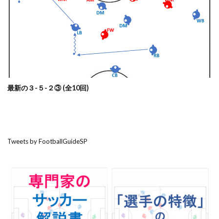
最新の３-５-２③ (全10回)
Tweets by FootballGuideSP