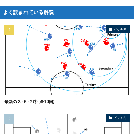
よく読まれている解説
ピッチ内
最新の３-５-２⑦ (全10回)
ピッチ内