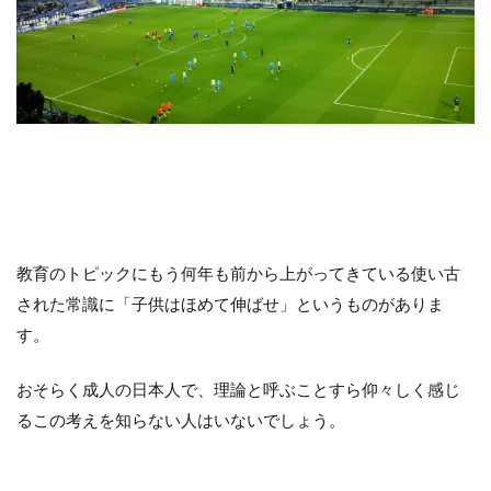
Contra la salida de balón
Defending
entrenamiento
GK､DFからのプレー
Individual
Salida de balón
Tiro libre
Transición negativa
Transición positiva
Zona de defensa
ディープビルドアップ
「詳しくはこちら」リンク先
「選手の特徴」の活用法
アタッキングサード
コミュニケーション
サッカー分析
教育のトピックにもう何年も前から上がってきている使い古
サッカー戦術
サッカー指導
サッカー観戦
された常識に「子供はほめて伸ばせ」というものがありま
セットプレー
ディフェンシブサード
部活動
す。
検索
おそらく成人の日本人で、理論と呼ぶことすら仰々しく感じ
るこの考えを知らない人はいないでしょう。